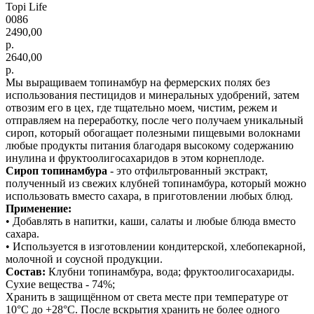
Topi Life
0086
2490,00
р.
2640,00
р.
Мы выращиваем топинамбур на фермерских полях без
использования пестицидов и минеральных удобрений, затем
отвозим его в цех, где тщательно моем, чистим, режем и
отправляем на переработку, после чего получаем уникальный
сироп, который обогащает полезными пищевыми волокнами
любые продукты питания благодаря высокому содержанию
инулина и фруктоолигосахаридов в этом корнеплоде.
Сироп топинамбура
- это отфильтрованный экстракт,
полученный из свежих клубней топинамбура, который можно
использовать вместо сахара, в приготовлении любых блюд.
Применение:
• Добавлять в напитки, каши, салаты и любые блюда вместо
сахара.
• Используется в изготовлении кондитерской, хлебопекарной,
молочной и соусной продукции.
Состав:
Клубни топинамбура, вода; фруктоолигосахариды.
Сухие вещества - 74%;
Хранить в защищённом от света месте при температуре от
10°C до +28°C. После вскрытия хранить не более одного